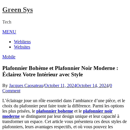
Skip
Green Sys
to
content
Tech
MENU
Close
Menu
Webliens
Websites
Mobile
Plafonnier Bohème et Plafonnier Noir Moderne :
Éclairez Votre Intérieur avec Style
By
Jacques Caosateau
/
October 11, 2024
October 14, 2024
/
0
on
Comment
Plafonnier
L’éclairage joue un rôle essentiel dans l’ambiance d’une pièce, et le
Bohème
choix du plafonnier peut faire toute la différence. Parmi les options
et
les plus prisées, le
plafonnier boheme
et le
plafonnier noir
Plafonnier
moderne
se distinguent par leur design unique et leur capacité à
Noir
transformer un espace. Cet article vous présentera ces deux styles de
Moderne
plafonniers, leurs avantages respectifs, et où vous pouvez les
: