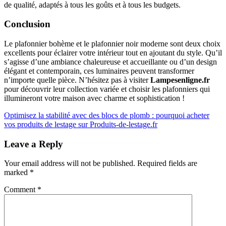
de qualité, adaptés à tous les goûts et à tous les budgets.
Conclusion
Le plafonnier bohème et le plafonnier noir moderne sont deux choix
excellents pour éclairer votre intérieur tout en ajoutant du style. Qu’il
s’agisse d’une ambiance chaleureuse et accueillante ou d’un design
élégant et contemporain, ces luminaires peuvent transformer
n’importe quelle pièce. N’hésitez pas à visiter
Lampesenligne.fr
pour découvrir leur collection variée et choisir les plafonniers qui
illumineront votre maison avec charme et sophistication !
Post
Optimisez la stabilité avec des blocs de plomb : pourquoi acheter
vos produits de lestage sur Produits-de-lestage.fr
navigation
Leave a Reply
Your email address will not be published.
Required fields are
marked
*
Comment
*